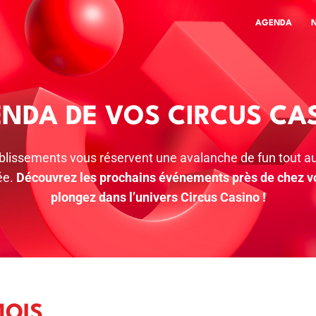
AGENDA
ENDA DE VOS CIRCUS CA
blissements vous réservent une avalanche de fun tout au
ée.
Découvrez les prochains événements près de chez v
plongez dans l’univers Circus Casino !
MOIS