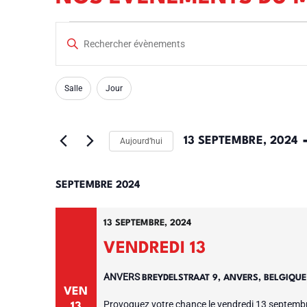
Évènements
Recherche
Saisir
et
mot-
navigation
clé.
La
FILTRES
de
Salle
Jour
Rechercher
modification
vues
Évènements
de
Évènements
par
 
13 SEPTEMBRE, 2024
Aujourd’hui
l'une
mot-
des
Sélectionnez
clé.
entrées
une
SEPTEMBRE 2024
du
date.
formulaire
13 SEPTEMBRE, 2024
entraînera
VENDREDI 13
l'actualisation
de
ANVERS
BREYDELSTRAAT 9, ANVERS, BELGIQU
VEN
la
Provoquez votre chance le vendredi 13 septembr
13