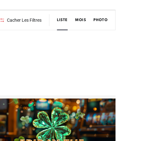
Navigation
Cacher Les Filtres
LISTE
MOIS
PHOTO
de
vues
Évènement