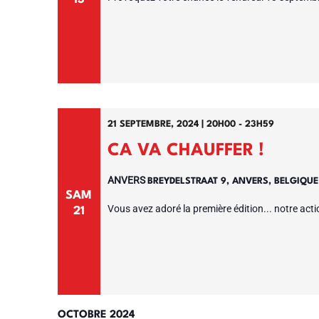
liste
des
événements
avec
les
résultats
21 SEPTEMBRE, 2024 | 20H00
-
23H59
filtrés.
CA VA CHAUFFER !
ANVERS
BREYDELSTRAAT 9, ANVERS, BELGIQU
SAM
Vous avez adoré la première édition... notre actio
21
OCTOBRE 2024