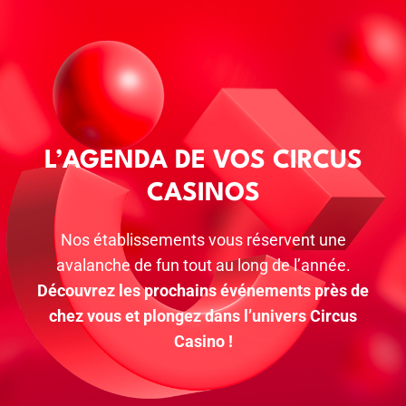
a
L’AGENDA DE VOS CIRCUS
CASINOS
Nos établissements vous réservent une
avalanche de fun tout au long de l’année.
Découvrez les prochains événements près de
chez vous et plongez dans l’univers Circus
Casino !