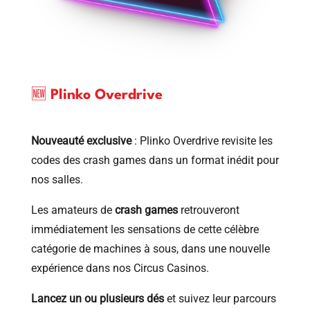
🆕 Plinko Overdrive
Nouveauté exclusive
: Plinko Overdrive revisite les
codes des crash games dans un format inédit pour
nos salles.
Les amateurs de
crash games
retrouveront
immédiatement les sensations de cette célèbre
catégorie de machines à sous, dans une nouvelle
expérience dans nos Circus Casinos.
Lancez un ou plusieurs dés
et suivez leur parcours