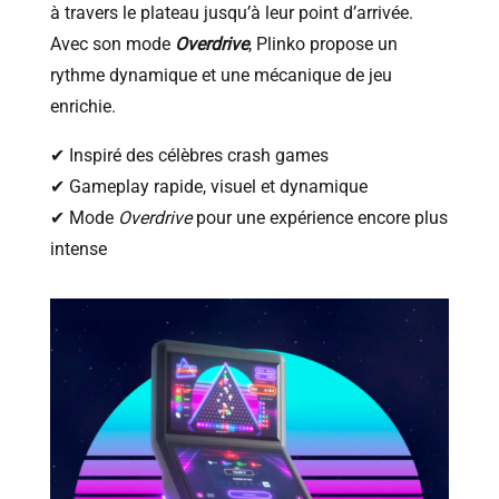
à travers le plateau jusqu’à leur point d’arrivée.
Avec son mode
Overdrive
, Plinko propose un
rythme dynamique et une mécanique de jeu
enrichie.
✔ Inspiré des célèbres crash games
✔ Gameplay rapide, visuel et dynamique
✔ Mode
Overdrive
pour une expérience encore plus
intense