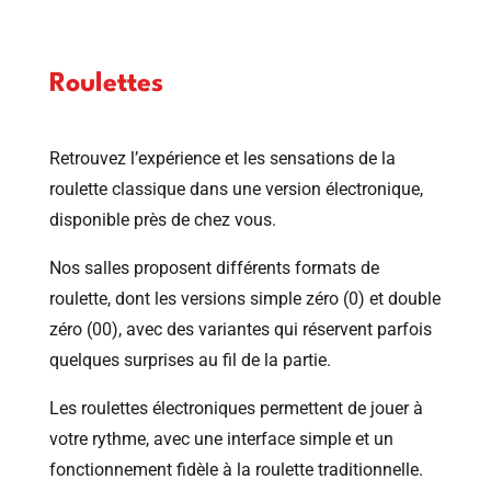
Roulettes
Retrouvez l’expérience et les sensations de la
roulette classique dans une version électronique,
disponible près de chez vous.
Nos salles proposent différents formats de
roulette, dont les versions simple zéro (0) et double
zéro (00), avec des variantes qui réservent parfois
quelques surprises au fil de la partie.
Les roulettes électroniques permettent de jouer à
votre rythme, avec une interface simple et un
fonctionnement fidèle à la roulette traditionnelle.