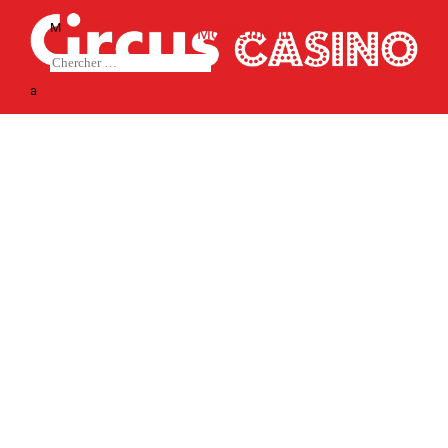
M
Mobile menu
a
Nos jeux
Découvrez les différents jeux disponibles dans nos
salles Circus Casino, des grands classiques aux
dernières nouveautés.