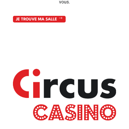
vous.
JE TROUVE MA SALLE