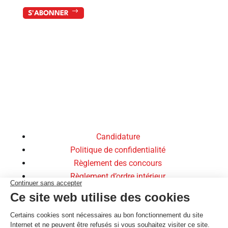
S'ABONNER
© By
Poush
Candidature
Politique de confidentialité
Règlement des concours
Règlement d’ordre intérieur
Candidature
Politique de confidentialité
Règlement des concours