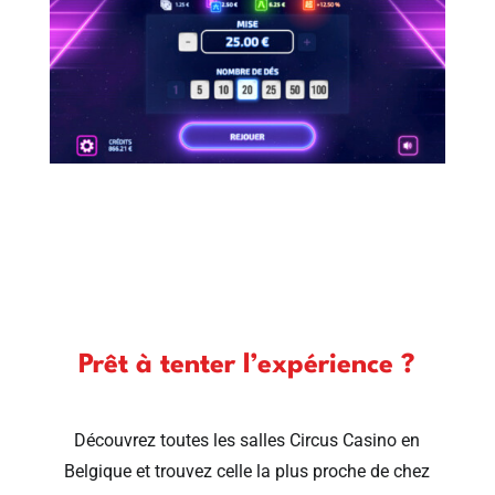
Prêt à tenter l’expérience ?
Découvrez toutes les salles Circus Casino en
Belgique et trouvez celle la plus proche de chez