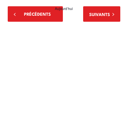
Aujourd’hui
ÉVÈNEMENTS
PRÉCÉDENTS
ÉVÈNEMENTS
SUIVANTS