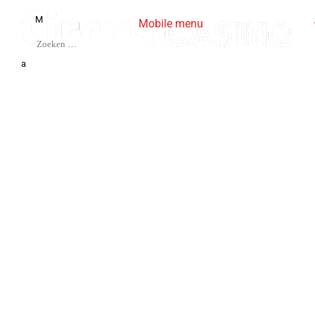
M
Mobile menu
Kom bij ons werken
a
Solliciteer en word zaalmedewerker in een Circus
Casino-speelhal !
Heb je zin om bij een van onze dynamische Circus
Casino-teams aan de slag te gaan?
Dien dan hieronder je kandidatuur in om
zaalmedewerker te worden bij Circus-groep, leider
op het vlak van casinospellen in Wallonië.
Circus biedt je een on-the-job-training met een
fulltime vast contract en een aantrekkelijk salaris