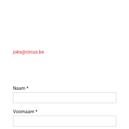
Heb je vragen ?
Aarzel niet om contact op te nemen via
jobs@circus.be
Stuur je sollicitatie
Naam *
Voornaam *