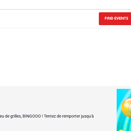
FIND EVENTS
 jeu de grilles, BINGOOO ! Tentez de remporter jusqu'à