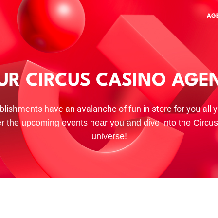
AG
UR CIRCUS CASINO AGE
blishments have an avalanche of fun in store for you all y
r the upcoming events near you and dive into the Circu
universe!