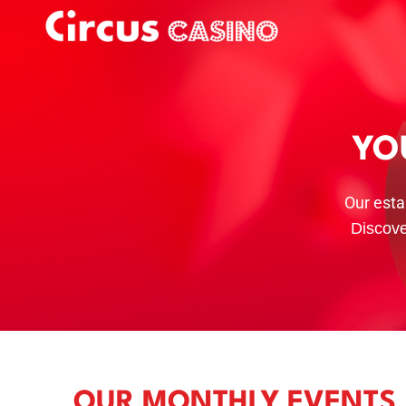
YO
Our esta
Discove
OUR MONTHLY EVENTS