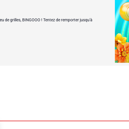
 jeu de grilles, BINGOOO ! Tentez de remporter jusqu'à