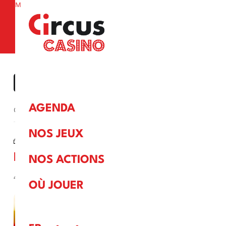
M
a
« TOUS LES ÉVÈNEMENTS
AGENDA
Cet évènement est passé.
NOS JEUX
Série d'événement :
BINGO
BINGO
NOS ACTIONS
4 octobre, 2025 | 20h00
-
23h59
OÙ JOUER