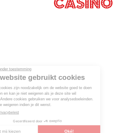
© By
Poush