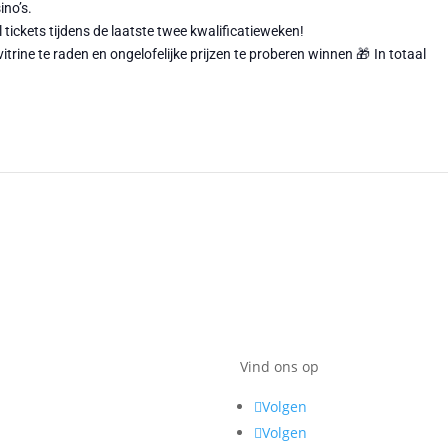
ino’s.
 tickets tijdens de laatste twee kwalificatieweken!
rine te raden en ongelofelijke prijzen te proberen winnen
🎁
In totaal
 spelen?
Vind ons op
da
Volgen
Volgen
acties