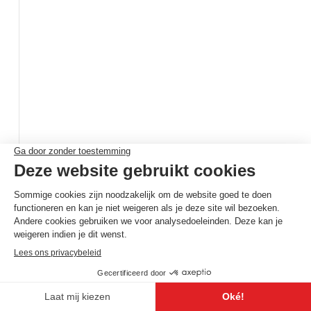
MOL
Borgerhoutsendijk 165
Mol
,
2400
Belgique