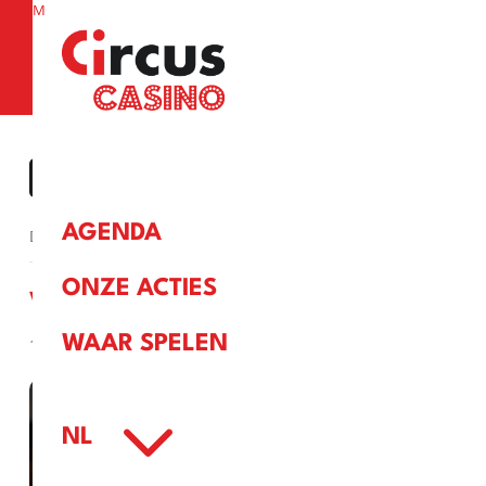
M
a
« ALLE EVENEMENTEN
AGENDA
Dit evenement is voorbij.
ONZE ACTIES
VRIJDAG 13 DECEMBER
WAAR SPELEN
13 december, 2024
3
NL