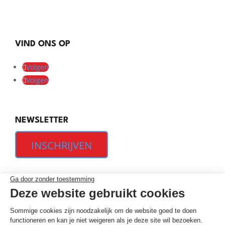
VIND ONS OP
Volgen
Volgen
NEWSLETTER
INSCHRIJVEN
© By
Poush