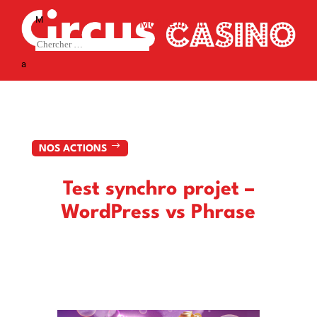
M
Mobile menu
a
NOS ACTIONS
Test synchro projet –
WordPress vs Phrase