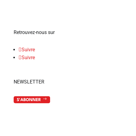
Retrouvez-nous sur
Suivre
Suivre
NEWSLETTER
S'ABONNER