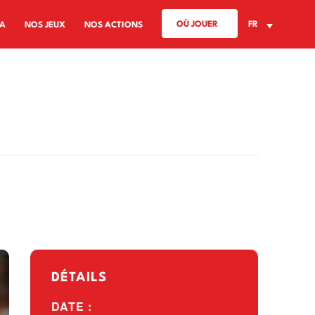
OÙ JOUER
FR
A
NOS JEUX
NOS ACTIONS
DÉTAILS
DATE :