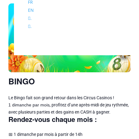
FR
EN

.

.
BINGO
Le Bingo fait son grand retour dans les Circus Casinos !
1 dimanche par mois
, profitez d’une après-midi de jeu rythmée,
avec plusieurs parties et des gains en CASH à gagner.
Rendez-vous chaque mois :
📅 1 dimanche par mois à partir de 14h