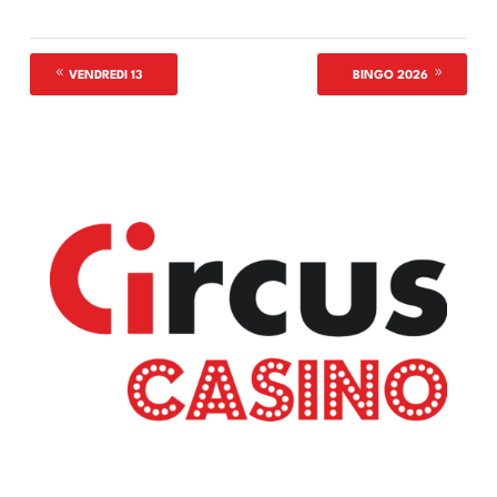
VENDREDI 13
BINGO 2026
Waar spelen?