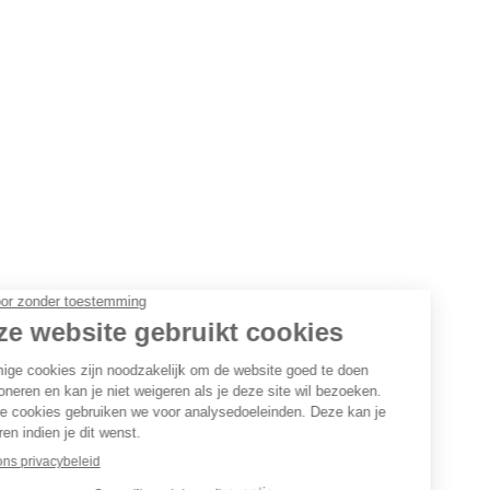
NEWSLETTER
INSCHRIJVEN
© By
Poush
Bij ons werken
Privacybeleid
Wedstrijdreglement
Huishoudelijk reglement