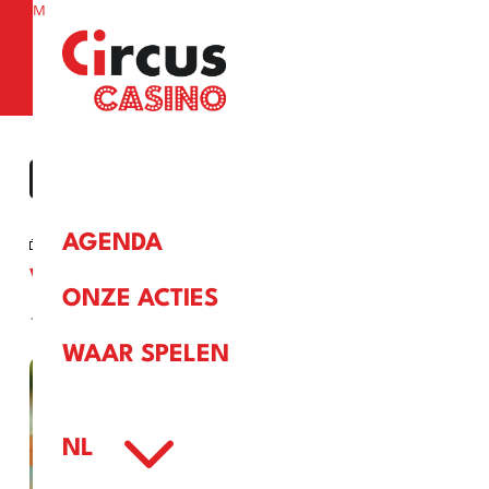
M
a
« ALLE EVENEMENTEN
Evenementenreeks:
Vendredi 13
AGENDA
VENDREDI 13
ONZE ACTIES
13 november
WAAR SPELEN
3
NL