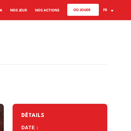
OÙ JOUER
FR
A
NOS JEUX
NOS ACTIONS
DÉTAILS
DATE :