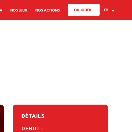
OÙ JOUER
FR
A
NOS JEUX
NOS ACTIONS
DÉTAILS
DÉBUT :